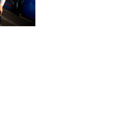
Lie
ns rapides
Info Course
À Pro
pos
Questions
Contactez-Nous