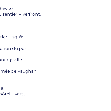
 Hawke.
 sentier Riverfront.
.
tier jusqu'à
rection du pont
ningsville.
 fermée de Vaughan
da.
hôtel Hyatt .