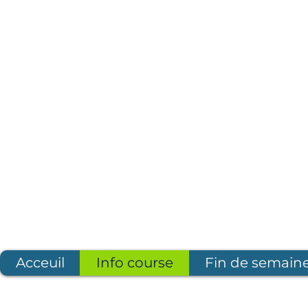
Acceuil
Info course
Fin de semaine